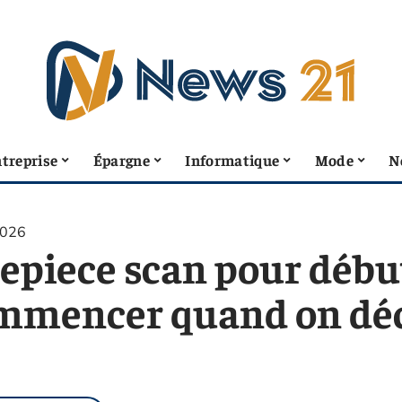
treprise
Épargne
Informatique
Mode
N
2026
epiece scan pour début
mmencer quand on déc