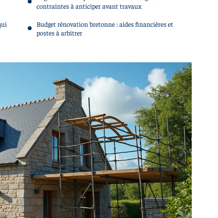
contraintes à anticiper avant travaux
qui
Budget rénovation bretonne : aides financières et
postes à arbitrer