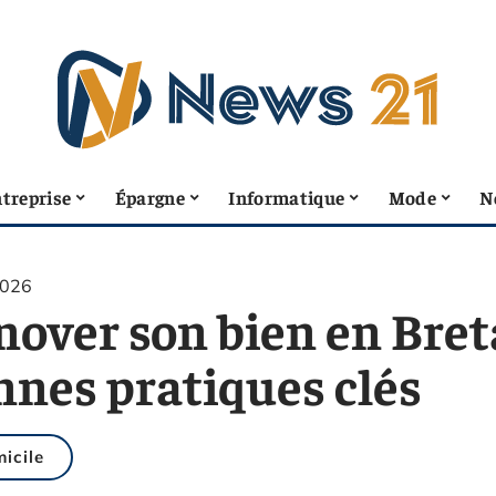
treprise
Épargne
Informatique
Mode
N
2026
nover son bien en Bret
nnes pratiques clés
icile