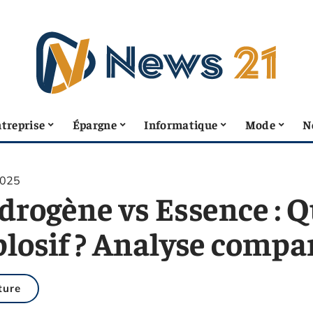
treprise
Épargne
Informatique
Mode
N
2025
rogène vs Essence : Qu
plosif ? Analyse compa
ture